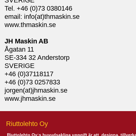
SVERIGE
Tel. +46 (0)73 0380146
email: info(at)thmaskin.se
www.thmaskin.se
JH Maskin AB
Ågatan 11
SE-334 32 Anderstorp
SVERIGE
+46 (0)37118117
+46 (0)73 0257833
jorgen(at)jhmaskin.se
www.jhmaskin.se
Riuttolehto Oy
Riuttolehto Oy:s huvudsakliga uppgift är att designa, tillverk