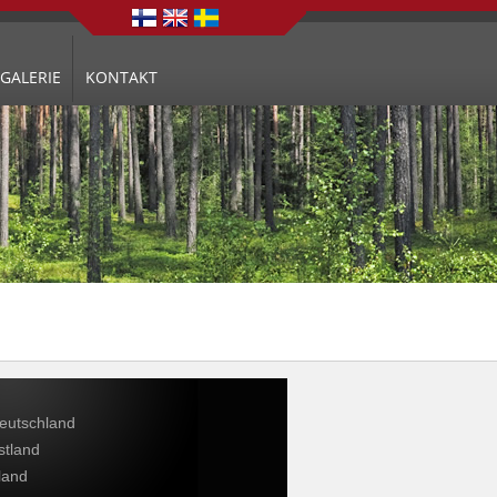
GALERIE
KONTAKT
eutschland
stland
rland