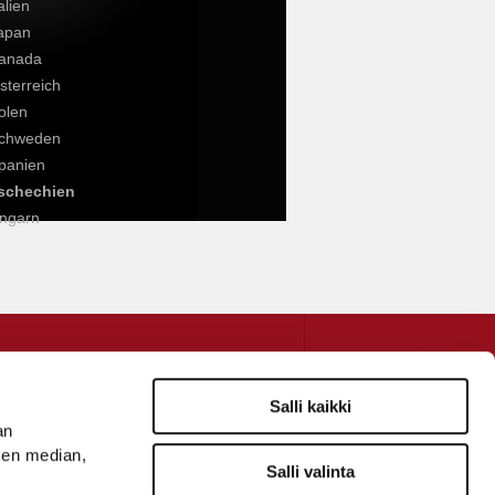
alien
apan
anada
sterreich
olen
chweden
panien
schechien
ngarn
Kontaktiere uns
apio@riuttolehto.fi
Salli kaikki
an
Besuch- und Postadresse:
sen median,
Salli valinta
eollisuustie 11 A