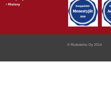
›
History
© Riuttolehto Oy 2014